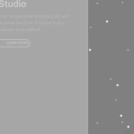
Studio
Lorem ipsum dolor sit amet, consectetuer adipiscing elit, sed
diam nonummy nibh euismod tincidunt ut laoreet dolore
magna aliquam erat volutpat.
LEARN MORE