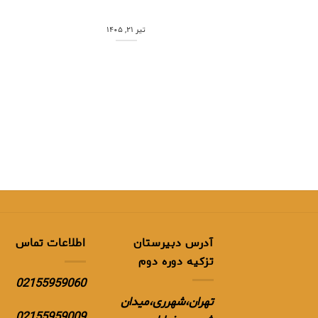
تیر ۲۱, ۱۴۰۵
آدرس دبیرستان
اطلاعات تماس
تزکیه دوره دوم
02155959060
تهران،شهرری،میدان
02155959009