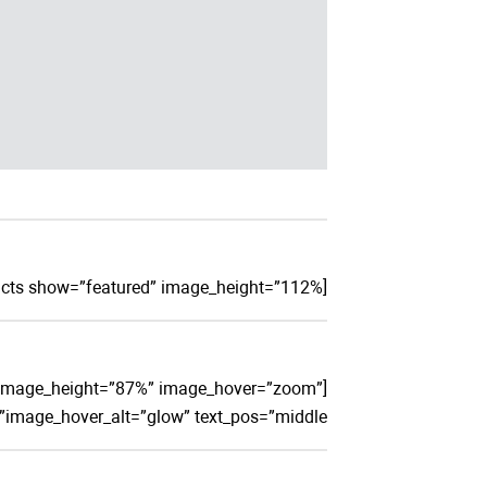
[ux_products show=”featured” image_height=”112%”]
ft” image_height=”87%” image_hover=”zoom”
image_hover_alt=”glow” text_pos=”middle”]