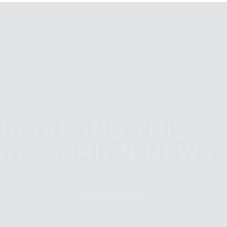
A nice title on Top
INTRODUCING THI
PRING FASHION NE
SHOP MEN
SHOP WOMEN